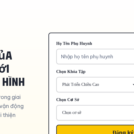
Họ Tên Phụ Huynh
a
ới
Chọn Khóa Tập
 hình
ong giai
Chọn Cơ Sở
 vận động
i thiện
Đăng ký