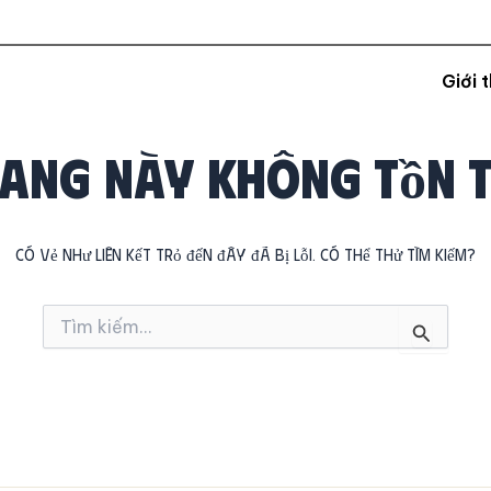
Giới t
ang này không tồn t
Có vẻ như liên kết trỏ đến đây đã bị lỗi. Có thể thử tìm kiếm?
Tìm
kiếm: