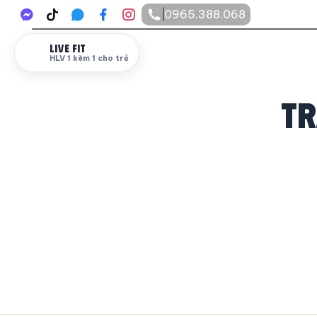
Nhảy
0965.388.068
tới
nội
LIVE FIT
dung
HLV 1 kèm 1 cho trẻ
Tr