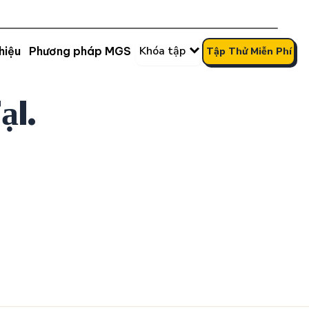
Khóa tập
hiệu
Phương pháp MGS
Tập Thử Miễn Phí
ại.